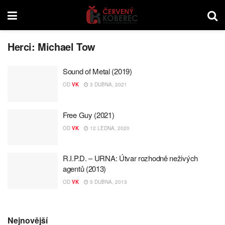
Herci:
Michael Tow
Sound of Metal (2019)
OD
VK
3 DUBNA, 2021
Free Guy (2021)
OD
VK
12 LEDNA, 2020
R.I.P.D. – URNA: Útvar rozhodně neživých
agentů (2013)
OD
VK
5 DUBNA, 2013
Nejnovější