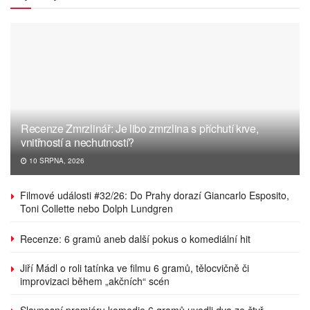
Recenze Zmrzlinář: Je libo zmrzlina s příchutí krve,
vnitřností a nechutností?
10 SRPNA, 2026
Filmové události #32/26: Do Prahy dorazí Giancarlo Esposito,
Toni Collette nebo Dolph Lundgren
Recenze: 6 gramů aneb další pokus o komediální hit
Jiří Mádl o roli tatínka ve filmu 6 gramů, tělocvičně či
improvizaci během „akčních“ scén
Slavnosní premiéru komedie 6 gramů uvedli dva ze čtyř