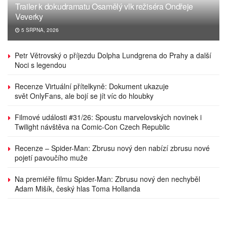
Trailer k dokudramatu Osamělý vlk režiséra Ondřeje
Veverky
5 SRPNA, 2026
Petr Větrovský o příjezdu Dolpha Lundgrena do Prahy a další
Noci s legendou
Recenze Virtuální přítelkyně: Dokument ukazuje
svět OnlyFans, ale bojí se jít víc do hloubky
Filmové události #31/26: Spoustu marvelovských novinek i
Twilight návštěva na Comic-Con Czech Republic
Recenze – Spider-Man: Zbrusu nový den nabízí zbrusu nové
pojetí pavoučího muže
Na premiéře filmu Spider-Man: Zbrusu nový den nechyběl
Adam Mišík, český hlas Toma Hollanda