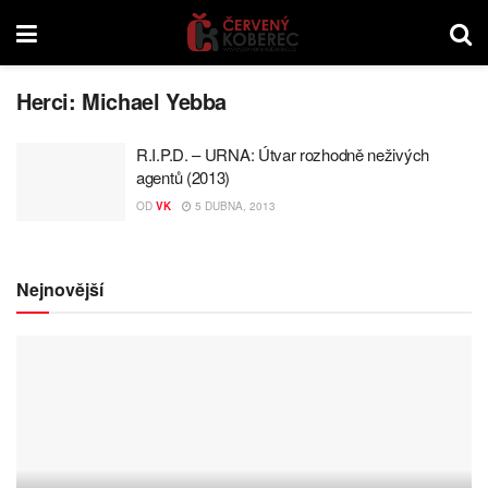
Herci:
Michael Yebba
R.I.P.D. – URNA: Útvar rozhodně neživých
agentů (2013)
OD
VK
5 DUBNA, 2013
Nejnovější