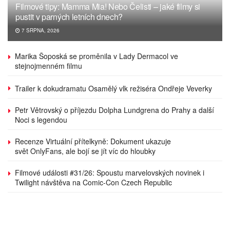
Filmové tipy: Mamma Mia! Nebo Čelisti – jaké filmy si
pustit v parných letních dnech?
7 SRPNA, 2026
Marika Šoposká se proměnila v Lady Dermacol ve
stejnojmenném filmu
Trailer k dokudramatu Osamělý vlk režiséra Ondřeje Veverky
Petr Větrovský o příjezdu Dolpha Lundgrena do Prahy a další
Noci s legendou
Recenze Virtuální přítelkyně: Dokument ukazuje
svět OnlyFans, ale bojí se jít víc do hloubky
Filmové události #31/26: Spoustu marvelovských novinek i
Twilight návštěva na Comic-Con Czech Republic