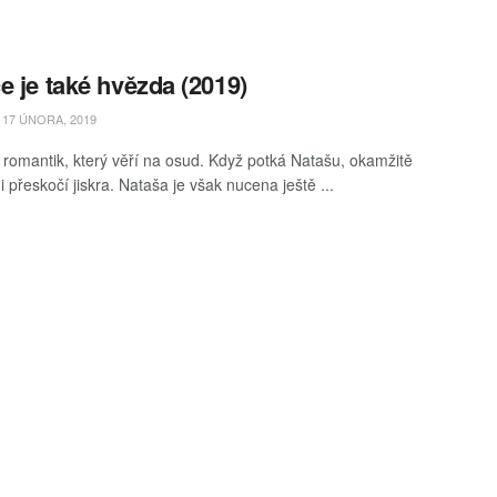
e je také hvězda (2019)
17 ÚNORA, 2019
e romantik, který věří na osud. Když potká Natašu, okamžitě
 přeskočí jiskra. Nataša je však nucena ještě ...