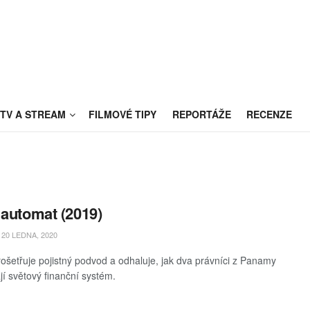
TV A STREAM
FILMOVÉ TIPY
REPORTÁŽE
RECENZE
 automat (2019)
20 LEDNA, 2020
ošetřuje pojistný podvod a odhaluje, jak dva právníci z Panamy
jí světový finanční systém.