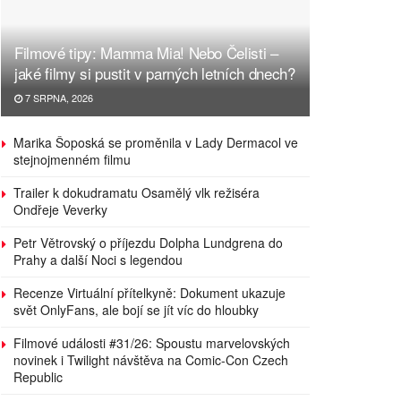
Filmové tipy: Mamma Mia! Nebo Čelisti –
jaké filmy si pustit v parných letních dnech?
7 SRPNA, 2026
Marika Šoposká se proměnila v Lady Dermacol ve
stejnojmenném filmu
Trailer k dokudramatu Osamělý vlk režiséra
Ondřeje Veverky
Petr Větrovský o příjezdu Dolpha Lundgrena do
Prahy a další Noci s legendou
Recenze Virtuální přítelkyně: Dokument ukazuje
svět OnlyFans, ale bojí se jít víc do hloubky
Filmové události #31/26: Spoustu marvelovských
novinek i Twilight návštěva na Comic-Con Czech
Republic