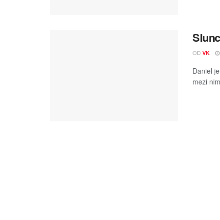
Slunc
OD
VK
Daniel j
mezi nimi