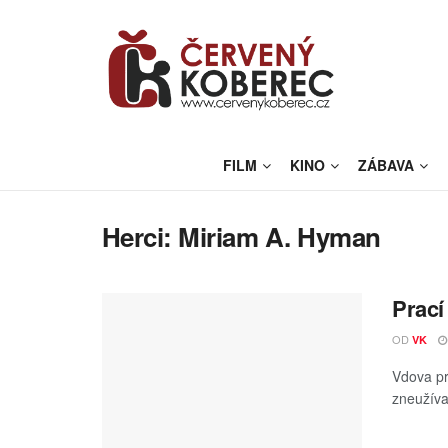
FILM
KINO
ZÁBAVA
Herci:
Miriam A. Hyman
Prací
OD
VK
Vdova pr
zneužíva