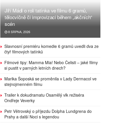
Jiří Mádl o roli tatínka ve filmu 6 gramů,
tělocvičně či improvizaci během „akčních“
scén
8 SRPNA, 2026
Slavnosní premiéru komedie 6 gramů uvedli dva ze
čtyř filmových tatínků
Filmové tipy: Mamma Mia! Nebo Čelisti – jaké filmy
si pustit v parných letních dnech?
Marika Šoposká se proměnila v Lady Dermacol ve
stejnojmenném filmu
Trailer k dokudramatu Osamělý vlk režiséra
Ondřeje Veverky
Petr Větrovský o příjezdu Dolpha Lundgrena do
Prahy a další Noci s legendou