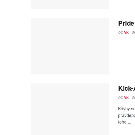
Pride
OD
VK
Kick-
OD
VK
Kdyby se
pravděpo
toho ...