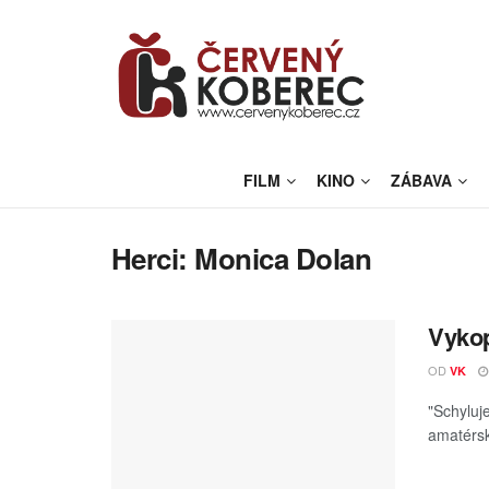
FILM
KINO
ZÁBAVA
Herci:
Monica Dolan
Vykop
OD
VK
"Schyluj
amatérsk