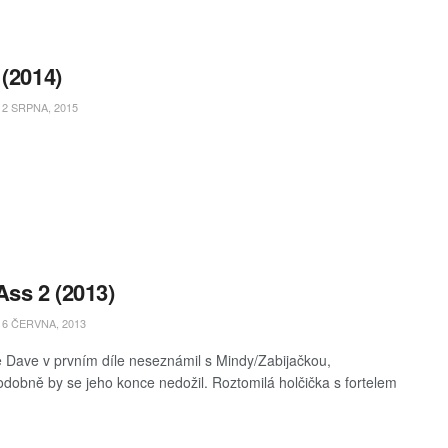
 (2014)
2 SRPNA, 2015
Ass 2 (2013)
6 ČERVNA, 2013
 Dave v prvním díle neseznámil s Mindy/Zabijačkou,
dobně by se jeho konce nedožil. Roztomilá holčička s fortelem