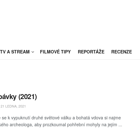
TV A STREAM
FILMOVÉ TIPY
REPORTÁŽE
RECENZE
ávky (2021)
21 LEDNA, 2021
e se k vypuknutí druhé světové válku a bohatá vdova si najme
ého archeologa, aby prozkoumal pohřební mohyly na jejím ...