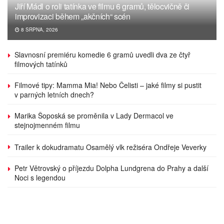
Jiří Mádl o roli tatínka ve filmu 6 gramů, tělocvičně či
improvizaci během „akčních“ scén
8 SRPNA, 2026
Slavnosní premiéru komedie 6 gramů uvedli dva ze čtyř
filmových tatínků
Filmové tipy: Mamma Mia! Nebo Čelisti – jaké filmy si pustit
v parných letních dnech?
Marika Šoposká se proměnila v Lady Dermacol ve
stejnojmenném filmu
Trailer k dokudramatu Osamělý vlk režiséra Ondřeje Veverky
Petr Větrovský o příjezdu Dolpha Lundgrena do Prahy a další
Noci s legendou