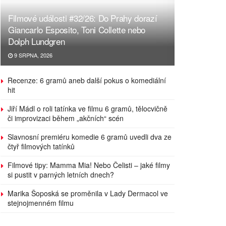
Filmové události #32/26: Do Prahy dorazí
Giancarlo Esposito, Toni Collette nebo
Dolph Lundgren
9 SRPNA, 2026
Recenze: 6 gramů aneb další pokus o komediální
hit
Jiří Mádl o roli tatínka ve filmu 6 gramů, tělocvičně
či improvizaci během „akčních“ scén
Slavnosní premiéru komedie 6 gramů uvedli dva ze
čtyř filmových tatínků
Filmové tipy: Mamma Mia! Nebo Čelisti – jaké filmy
si pustit v parných letních dnech?
Marika Šoposká se proměnila v Lady Dermacol ve
stejnojmenném filmu