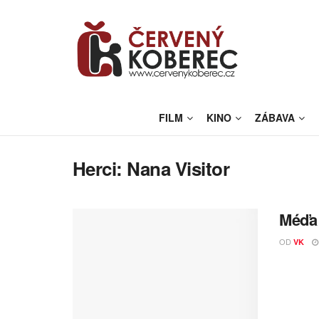
FILM
KINO
ZÁBAVA
Herci:
Nana Visitor
Méďa 
OD
VK