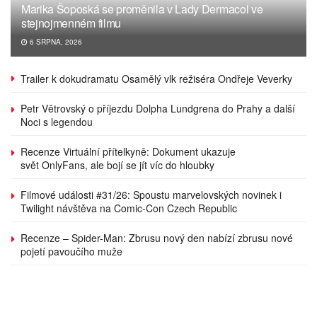
Marika Šoposká se proměnila v Lady Dermacol ve
stejnojmenném filmu
6 SRPNA, 2026
Trailer k dokudramatu Osamělý vlk režiséra Ondřeje Veverky
Petr Větrovský o příjezdu Dolpha Lundgrena do Prahy a další
Noci s legendou
Recenze Virtuální přítelkyně: Dokument ukazuje
svět OnlyFans, ale bojí se jít víc do hloubky
Filmové události #31/26: Spoustu marvelovských novinek i
Twilight návštěva na Comic-Con Czech Republic
Recenze – Spider-Man: Zbrusu nový den nabízí zbrusu nové
pojetí pavoučího muže