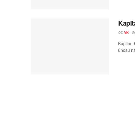
Kapit
OD
VK
Kapitán P
únosu ná