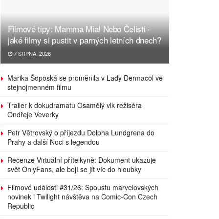
Filmové tipy: Mamma Mia! Nebo Čelisti –
jaké filmy si pustit v parných letních dnech?
7 SRPNA, 2026
Marika Šoposká se proměnila v Lady Dermacol ve
stejnojmenném filmu
Trailer k dokudramatu Osamělý vlk režiséra
Ondřeje Veverky
Petr Větrovský o příjezdu Dolpha Lundgrena do
Prahy a další Noci s legendou
Recenze Virtuální přítelkyně: Dokument ukazuje
svět OnlyFans, ale bojí se jít víc do hloubky
Filmové události #31/26: Spoustu marvelovských
novinek i Twilight návštěva na Comic-Con Czech
Republic