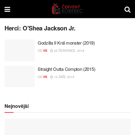
Herci:
O'Shea Jackson Jr.
Godzilla II Král monster (2019)
OD
VK
22 ČERVENCE, 2018
Straight Outta Compton (2015)
OD
VK
13 ZÁŘÍ, 2015
Nejnovější