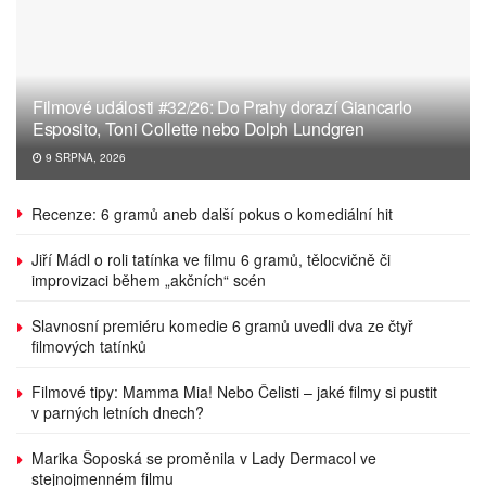
Filmové události #32/26: Do Prahy dorazí Giancarlo
Esposito, Toni Collette nebo Dolph Lundgren
9 SRPNA, 2026
Recenze: 6 gramů aneb další pokus o komediální hit
Jiří Mádl o roli tatínka ve filmu 6 gramů, tělocvičně či
improvizaci během „akčních“ scén
Slavnosní premiéru komedie 6 gramů uvedli dva ze čtyř
filmových tatínků
Filmové tipy: Mamma Mia! Nebo Čelisti – jaké filmy si pustit
v parných letních dnech?
Marika Šoposká se proměnila v Lady Dermacol ve
stejnojmenném filmu