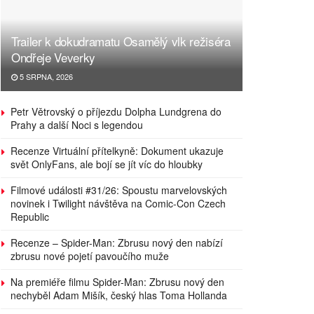
Trailer k dokudramatu Osamělý vlk režiséra
Ondřeje Veverky
5 SRPNA, 2026
Petr Větrovský o příjezdu Dolpha Lundgrena do
Prahy a další Noci s legendou
Recenze Virtuální přítelkyně: Dokument ukazuje
svět OnlyFans, ale bojí se jít víc do hloubky
Filmové události #31/26: Spoustu marvelovských
novinek i Twilight návštěva na Comic-Con Czech
Republic
Recenze – Spider-Man: Zbrusu nový den nabízí
zbrusu nové pojetí pavoučího muže
Na premiéře filmu Spider-Man: Zbrusu nový den
nechyběl Adam Mišík, český hlas Toma Hollanda