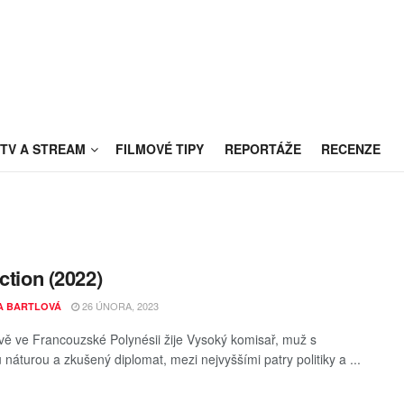
TV A STREAM
FILMOVÉ TIPY
REPORTÁŽE
RECENZE
iction (2022)
26 ÚNORA, 2023
A BARTLOVÁ
vě ve Francouzské Polynésii žije Vysoký komisař, muž s
 náturou a zkušený diplomat, mezi nejvyššími patry politiky a ...