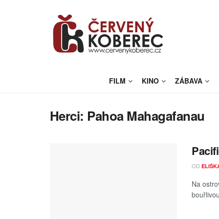
FILM
KINO
ZÁBAVA
Herci:
Pahoa Mahagafanau
Pacif
OD
ELIŠK
Na ostro
bouřlivou