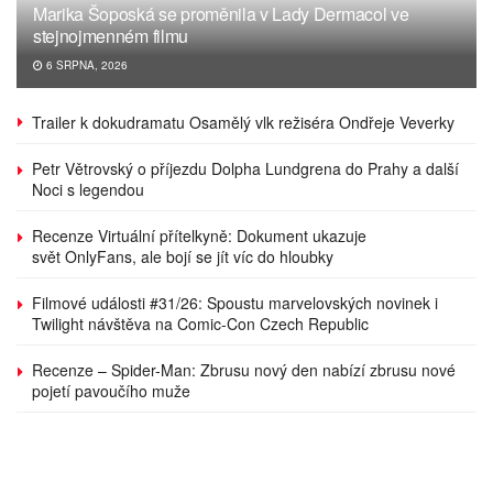
Marika Šoposká se proměnila v Lady Dermacol ve
stejnojmenném filmu
6 SRPNA, 2026
Trailer k dokudramatu Osamělý vlk režiséra Ondřeje Veverky
Petr Větrovský o příjezdu Dolpha Lundgrena do Prahy a další
Noci s legendou
Recenze Virtuální přítelkyně: Dokument ukazuje
svět OnlyFans, ale bojí se jít víc do hloubky
Filmové události #31/26: Spoustu marvelovských novinek i
Twilight návštěva na Comic-Con Czech Republic
Recenze – Spider-Man: Zbrusu nový den nabízí zbrusu nové
pojetí pavoučího muže