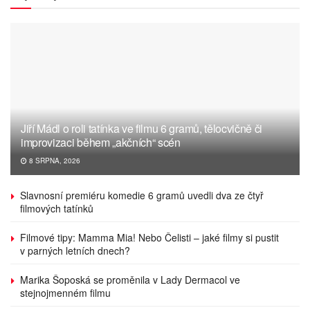
Jiří Mádl o roli tatínka ve filmu 6 gramů, tělocvičně či
improvizaci během „akčních“ scén
8 SRPNA, 2026
Slavnosní premiéru komedie 6 gramů uvedli dva ze čtyř
filmových tatínků
Filmové tipy: Mamma Mia! Nebo Čelisti – jaké filmy si pustit
v parných letních dnech?
Marika Šoposká se proměnila v Lady Dermacol ve
stejnojmenném filmu