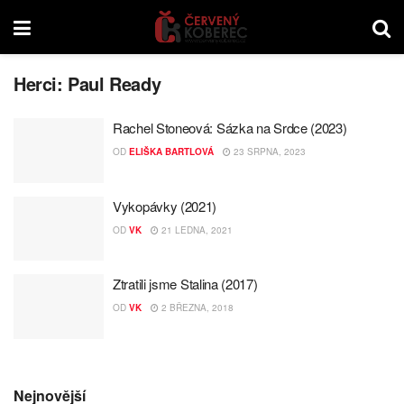
Herci:
Paul Ready
Rachel Stoneová: Sázka na Srdce (2023)
OD
ELIŠKA BARTLOVÁ
23 SRPNA, 2023
Vykopávky (2021)
OD
VK
21 LEDNA, 2021
Ztratili jsme Stalina (2017)
OD
VK
2 BŘEZNA, 2018
Nejnovější