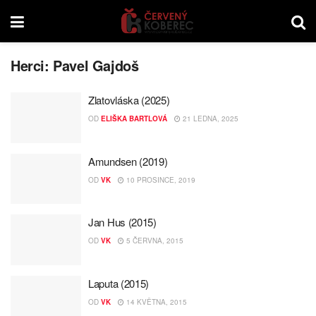
Herci:
Pavel Gajdoš
Zlatovláska (2025)
OD
ELIŠKA BARTLOVÁ
21 LEDNA, 2025
Amundsen (2019)
OD
VK
10 PROSINCE, 2019
Jan Hus (2015)
OD
VK
5 ČERVNA, 2015
Laputa (2015)
OD
VK
14 KVĚTNA, 2015