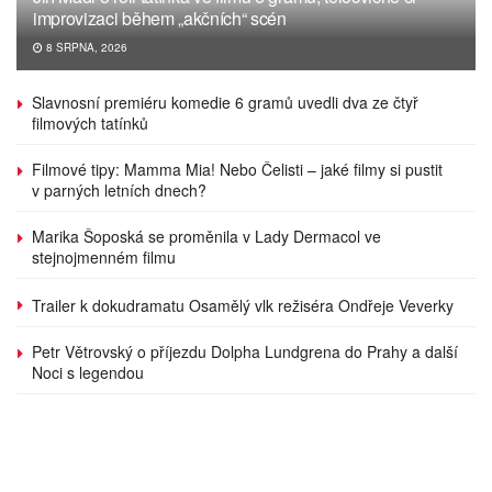
improvizaci během „akčních“ scén
8 SRPNA, 2026
Slavnosní premiéru komedie 6 gramů uvedli dva ze čtyř
filmových tatínků
Filmové tipy: Mamma Mia! Nebo Čelisti – jaké filmy si pustit
v parných letních dnech?
Marika Šoposká se proměnila v Lady Dermacol ve
stejnojmenném filmu
Trailer k dokudramatu Osamělý vlk režiséra Ondřeje Veverky
Petr Větrovský o příjezdu Dolpha Lundgrena do Prahy a další
Noci s legendou