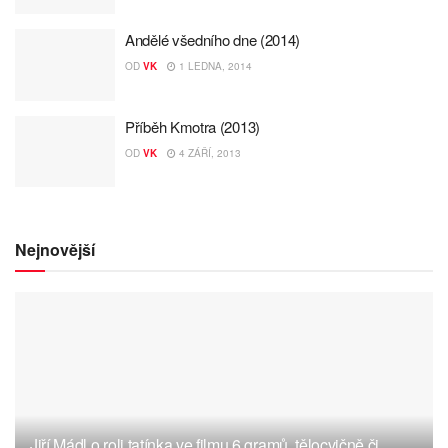
Andělé všedního dne (2014)
OD
VK
1 LEDNA, 2014
Příběh Kmotra (2013)
OD
VK
4 ZÁŘÍ, 2013
Nejnovější
Jiří Mádl o roli tatínka ve filmu 6 gramů, tělocvičně či