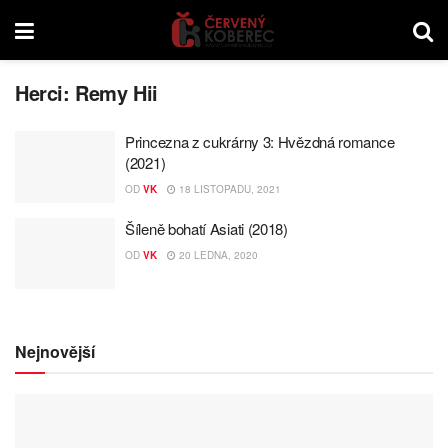
Herci:
Remy Hii
Princezna z cukrárny 3: Hvězdná romance
(2021)
OD
VK
18 LISTOPADU, 2021
Šíleně bohatí Asiati (2018)
OD
VK
20 LEDNA, 2020
Nejnovější