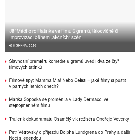
Jiří Mádl o roli tatínka ve filmu 6 gramů, tělocvičně či
improvizaci během „akčních“ scén
8 SRPNA, 2026
Slavnosní premiéru komedie 6 gramů uvedli dva ze čtyř
filmových tatínků
Filmové tipy: Mamma Mia! Nebo Čelisti – jaké filmy si pustit
v parných letních dnech?
Marika Šoposká se proměnila v Lady Dermacol ve
stejnojmenném filmu
Trailer k dokudramatu Osamělý vlk režiséra Ondřeje Veverky
Petr Větrovský o příjezdu Dolpha Lundgrena do Prahy a další
Noci s legendou