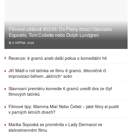
Filmové události #32/26: Do Prahy dorazí Giancarlo
Esposito, Toni Collette nebo Dolph Lundgren
9 SRPNA, 2026
Recenze: 6 gramů aneb další pokus o komediální hit
Jiří Mádl o roli tatínka ve filmu 6 gramů, tělocvičně či
improvizaci během „akčních“ scén
Slavnosní premiéru komedie 6 gramů uvedli dva ze čtyř
filmových tatínků
Filmové tipy: Mamma Mia! Nebo Čelisti – jaké filmy si pustit
v parných letních dnech?
Marika Šoposká se proměnila v Lady Dermacol ve
stejnojmenném filmu