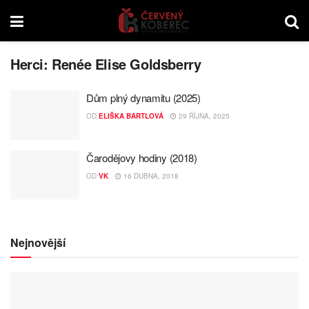
Herci:
Renée Elise Goldsberry
Dům plný dynamitu (2025)
OD
ELIŠKA BARTLOVÁ
29 ŘÍJNA, 2025
Čarodějovy hodiny (2018)
OD
VK
16 DUBNA, 2018
Nejnovější