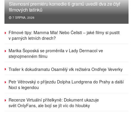
Slavnosní premiéru komedie 6 gramů uvedli dva ze čtyř
filmových tatínků
7 SRPNA, 2026
Filmové tipy: Mamma Mia! Nebo Čelisti – jaké filmy si pustit
v parných letních dnech?
Marika Šoposká se proměnila v Lady Dermacol ve
stejnojmenném filmu
Trailer k dokudramatu Osamělý vlk režiséra Ondřeje Veverky
Petr Větrovský o příjezdu Dolpha Lundgrena do Prahy a další
Noci s legendou
Recenze Virtuální přítelkyně: Dokument ukazuje
svět OnlyFans, ale bojí se jít víc do hloubky