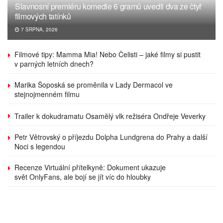
Slavnosní premiéru komedie 6 gramů uvedli dva ze čtyř
filmových tatínků
7 SRPNA, 2026
Filmové tipy: Mamma Mia! Nebo Čelisti – jaké filmy si pustit
v parných letních dnech?
Marika Šoposká se proměnila v Lady Dermacol ve
stejnojmenném filmu
Trailer k dokudramatu Osamělý vlk režiséra Ondřeje Veverky
Petr Větrovský o příjezdu Dolpha Lundgrena do Prahy a další
Noci s legendou
Recenze Virtuální přítelkyně: Dokument ukazuje
svět OnlyFans, ale bojí se jít víc do hloubky