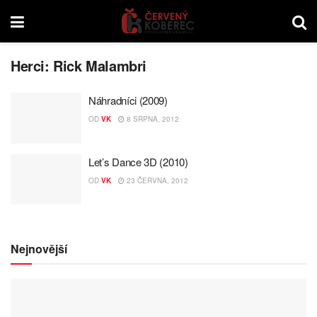
Herci:
Rick Malambri
Náhradníci (2009)
OD
VK
8 SRPNA, 2012
Let’s Dance 3D (2010)
OD
VK
23 ČERVNA, 2012
Nejnovější