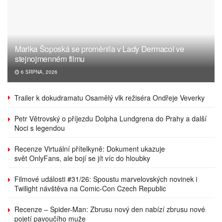
Marika Šoposká se proměnila v Lady Dermacol ve
stejnojmenném filmu
6 SRPNA, 2026
Trailer k dokudramatu Osamělý vlk režiséra Ondřeje Veverky
Petr Větrovský o příjezdu Dolpha Lundgrena do Prahy a další
Noci s legendou
Recenze Virtuální přítelkyně: Dokument ukazuje
svět OnlyFans, ale bojí se jít víc do hloubky
Filmové události #31/26: Spoustu marvelovských novinek i
Twilight návštěva na Comic-Con Czech Republic
Recenze – Spider-Man: Zbrusu nový den nabízí zbrusu nové
pojetí pavoučího muže