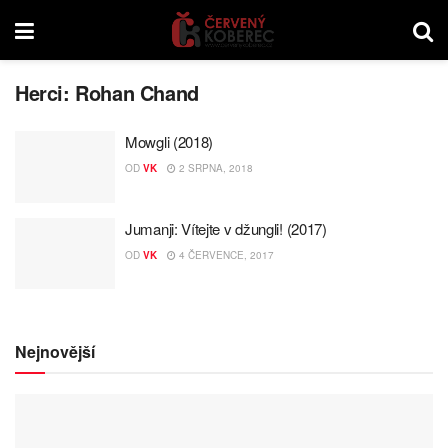
Herci:
Rohan Chand
Mowgli (2018)
OD
VK
2 SRPNA, 2018
Jumanji: Vítejte v džungli! (2017)
OD
VK
4 ČERVENCE, 2017
Nejnovější