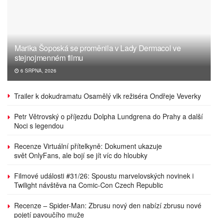
Marika Šoposká se proměnila v Lady Dermacol ve
stejnojmenném filmu
6 SRPNA, 2026
Trailer k dokudramatu Osamělý vlk režiséra Ondřeje Veverky
Petr Větrovský o příjezdu Dolpha Lundgrena do Prahy a další
Noci s legendou
Recenze Virtuální přítelkyně: Dokument ukazuje
svět OnlyFans, ale bojí se jít víc do hloubky
Filmové události #31/26: Spoustu marvelovských novinek i
Twilight návštěva na Comic-Con Czech Republic
Recenze – Spider-Man: Zbrusu nový den nabízí zbrusu nové
pojetí pavoučího muže