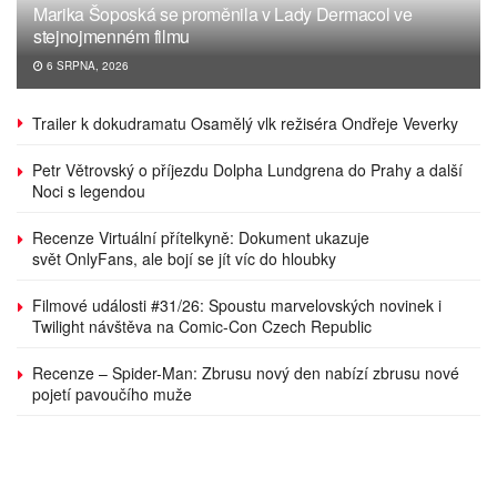
Marika Šoposká se proměnila v Lady Dermacol ve
stejnojmenném filmu
6 SRPNA, 2026
Trailer k dokudramatu Osamělý vlk režiséra Ondřeje Veverky
Petr Větrovský o příjezdu Dolpha Lundgrena do Prahy a další
Noci s legendou
Recenze Virtuální přítelkyně: Dokument ukazuje
svět OnlyFans, ale bojí se jít víc do hloubky
Filmové události #31/26: Spoustu marvelovských novinek i
Twilight návštěva na Comic-Con Czech Republic
Recenze – Spider-Man: Zbrusu nový den nabízí zbrusu nové
pojetí pavoučího muže