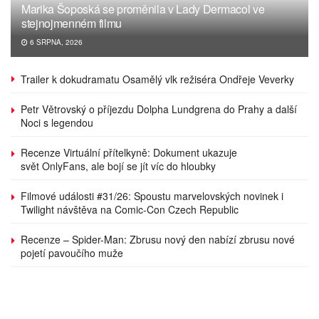
Marika Šoposká se proměnila v Lady Dermacol ve
stejnojmenném filmu
6 SRPNA, 2026
Trailer k dokudramatu Osamělý vlk režiséra Ondřeje Veverky
Petr Větrovský o příjezdu Dolpha Lundgrena do Prahy a další
Noci s legendou
Recenze Virtuální přítelkyně: Dokument ukazuje
svět OnlyFans, ale bojí se jít víc do hloubky
Filmové události #31/26: Spoustu marvelovských novinek i
Twilight návštěva na Comic-Con Czech Republic
Recenze – Spider-Man: Zbrusu nový den nabízí zbrusu nové
pojetí pavoučího muže