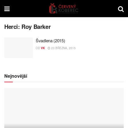
Herci:
Roy Barker
Švadlena (2015)
OD
VK
23 BŘEZNA, 2015
Nejnovější