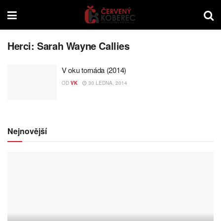
Herci:
Sarah Wayne Callies
V oku tornáda (2014)
OD
VK
30 LEDNA, 2014
Nejnovější