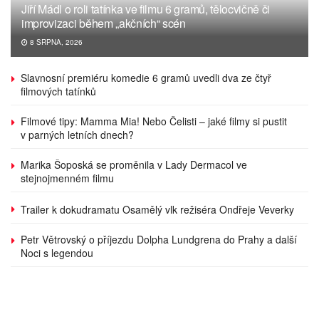
Jiří Mádl o roli tatínka ve filmu 6 gramů, tělocvičně či
improvizaci během „akčních“ scén
8 SRPNA, 2026
Slavnosní premiéru komedie 6 gramů uvedli dva ze čtyř
filmových tatínků
Filmové tipy: Mamma Mia! Nebo Čelisti – jaké filmy si pustit
v parných letních dnech?
Marika Šoposká se proměnila v Lady Dermacol ve
stejnojmenném filmu
Trailer k dokudramatu Osamělý vlk režiséra Ondřeje Veverky
Petr Větrovský o příjezdu Dolpha Lundgrena do Prahy a další
Noci s legendou