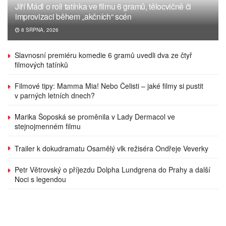
Jiří Mádl o roli tatínka ve filmu 6 gramů, tělocvičně či
improvizaci během „akčních“ scén
8 SRPNA, 2026
Slavnosní premiéru komedie 6 gramů uvedli dva ze čtyř
filmových tatínků
Filmové tipy: Mamma Mia! Nebo Čelisti – jaké filmy si pustit
v parných letních dnech?
Marika Šoposká se proměnila v Lady Dermacol ve
stejnojmenném filmu
Trailer k dokudramatu Osamělý vlk režiséra Ondřeje Veverky
Petr Větrovský o příjezdu Dolpha Lundgrena do Prahy a další
Noci s legendou