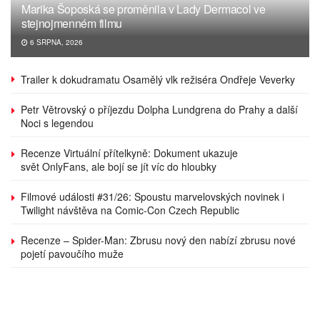
Marika Šoposká se proměnila v Lady Dermacol ve
stejnojmenném filmu
6 SRPNA, 2026
Trailer k dokudramatu Osamělý vlk režiséra Ondřeje Veverky
Petr Větrovský o příjezdu Dolpha Lundgrena do Prahy a další
Noci s legendou
Recenze Virtuální přítelkyně: Dokument ukazuje
svět OnlyFans, ale bojí se jít víc do hloubky
Filmové události #31/26: Spoustu marvelovských novinek i
Twilight návštěva na Comic-Con Czech Republic
Recenze – Spider-Man: Zbrusu nový den nabízí zbrusu nové
pojetí pavoučího muže