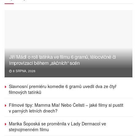
Jiří Mádl o roli tatínka ve filmu 6 gramů, tělocvičně či
improvizaci během „akčních“ scén
8 SRPNA, 2026
Slavnosní premiéru komedie 6 gramů uvedli dva ze čtyř
filmových tatínků
Filmové tipy: Mamma Mia! Nebo Čelisti – jaké filmy si pustit
v parných letních dnech?
Marika Šoposká se proměnila v Lady Dermacol ve
stejnojmenném filmu