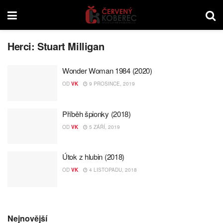
Herci:
Stuart Milligan
Wonder Woman 1984 (2020)
OD
VK
9 PROSINCE, 2019
Příběh špionky (2018)
OD
VK
5 ZÁŘÍ, 2019
Útok z hlubin (2018)
OD
VK
4 LISTOPADU, 2018
Nejnovější