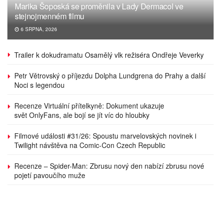
Marika Šoposká se proměnila v Lady Dermacol ve
stejnojmenném filmu
6 SRPNA, 2026
Trailer k dokudramatu Osamělý vlk režiséra Ondřeje Veverky
Petr Větrovský o příjezdu Dolpha Lundgrena do Prahy a další
Noci s legendou
Recenze Virtuální přítelkyně: Dokument ukazuje
svět OnlyFans, ale bojí se jít víc do hloubky
Filmové události #31/26: Spoustu marvelovských novinek i
Twilight návštěva na Comic-Con Czech Republic
Recenze – Spider-Man: Zbrusu nový den nabízí zbrusu nové
pojetí pavoučího muže