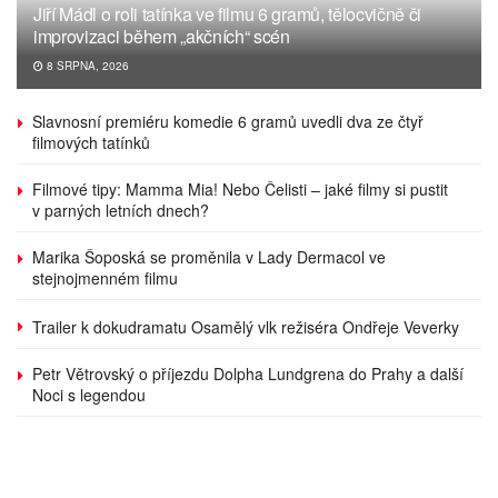
Jiří Mádl o roli tatínka ve filmu 6 gramů, tělocvičně či
improvizaci během „akčních“ scén
8 SRPNA, 2026
Slavnosní premiéru komedie 6 gramů uvedli dva ze čtyř
filmových tatínků
Filmové tipy: Mamma Mia! Nebo Čelisti – jaké filmy si pustit
v parných letních dnech?
Marika Šoposká se proměnila v Lady Dermacol ve
stejnojmenném filmu
Trailer k dokudramatu Osamělý vlk režiséra Ondřeje Veverky
Petr Větrovský o příjezdu Dolpha Lundgrena do Prahy a další
Noci s legendou