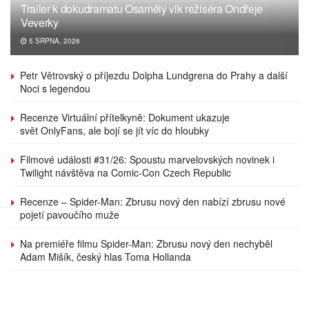
Trailer k dokudramatu Osamělý vlk režiséra Ondřeje
Veverky
5 SRPNA, 2026
Petr Větrovský o příjezdu Dolpha Lundgrena do Prahy a další
Noci s legendou
Recenze Virtuální přítelkyně: Dokument ukazuje
svět OnlyFans, ale bojí se jít víc do hloubky
Filmové události #31/26: Spoustu marvelovských novinek i
Twilight návštěva na Comic-Con Czech Republic
Recenze – Spider-Man: Zbrusu nový den nabízí zbrusu nové
pojetí pavoučího muže
Na premiéře filmu Spider-Man: Zbrusu nový den nechyběl
Adam Mišík, český hlas Toma Hollanda