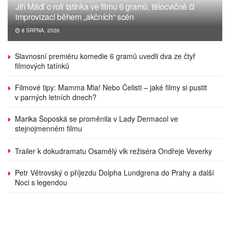
Jiří Mádl o roli tatínka ve filmu 6 gramů, tělocvičně či
improvizaci během „akčních“ scén
8 SRPNA, 2026
Slavnosní premiéru komedie 6 gramů uvedli dva ze čtyř
filmových tatínků
Filmové tipy: Mamma Mia! Nebo Čelisti – jaké filmy si pustit
v parných letních dnech?
Marika Šoposká se proměnila v Lady Dermacol ve
stejnojmenném filmu
Trailer k dokudramatu Osamělý vlk režiséra Ondřeje Veverky
Petr Větrovský o příjezdu Dolpha Lundgrena do Prahy a další
Noci s legendou