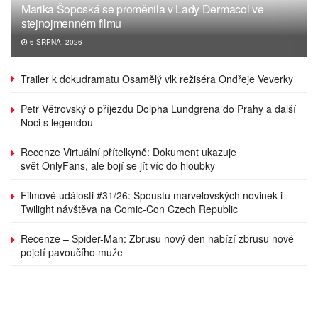
Marika Šoposká se proměnila v Lady Dermacol ve
stejnojmenném filmu
6 SRPNA, 2026
Trailer k dokudramatu Osamělý vlk režiséra Ondřeje Veverky
Petr Větrovský o příjezdu Dolpha Lundgrena do Prahy a další
Noci s legendou
Recenze Virtuální přítelkyně: Dokument ukazuje
svět OnlyFans, ale bojí se jít víc do hloubky
Filmové události #31/26: Spoustu marvelovských novinek i
Twilight návštěva na Comic-Con Czech Republic
Recenze – Spider-Man: Zbrusu nový den nabízí zbrusu nové
pojetí pavoučího muže