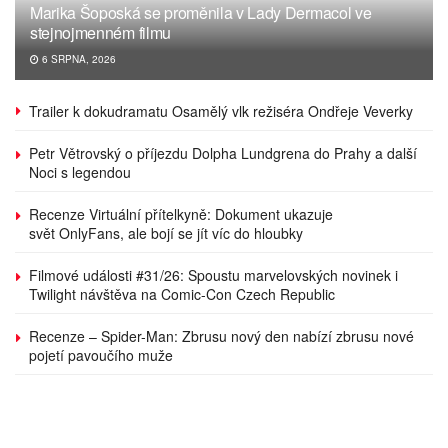
Marika Šoposká se proměnila v Lady Dermacol ve
stejnojmenném filmu
6 SRPNA, 2026
Trailer k dokudramatu Osamělý vlk režiséra Ondřeje Veverky
Petr Větrovský o příjezdu Dolpha Lundgrena do Prahy a další
Noci s legendou
Recenze Virtuální přítelkyně: Dokument ukazuje
svět OnlyFans, ale bojí se jít víc do hloubky
Filmové události #31/26: Spoustu marvelovských novinek i
Twilight návštěva na Comic-Con Czech Republic
Recenze – Spider-Man: Zbrusu nový den nabízí zbrusu nové
pojetí pavoučího muže