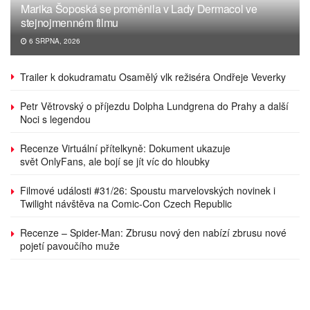
Marika Šoposká se proměnila v Lady Dermacol ve
stejnojmenném filmu
6 SRPNA, 2026
Trailer k dokudramatu Osamělý vlk režiséra Ondřeje Veverky
Petr Větrovský o příjezdu Dolpha Lundgrena do Prahy a další
Noci s legendou
Recenze Virtuální přítelkyně: Dokument ukazuje
svět OnlyFans, ale bojí se jít víc do hloubky
Filmové události #31/26: Spoustu marvelovských novinek i
Twilight návštěva na Comic-Con Czech Republic
Recenze – Spider-Man: Zbrusu nový den nabízí zbrusu nové
pojetí pavoučího muže