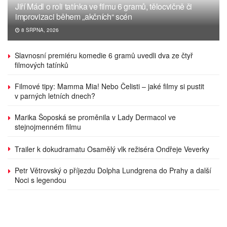
Jiří Mádl o roli tatínka ve filmu 6 gramů, tělocvičně či
improvizaci během „akčních“ scén
8 SRPNA, 2026
Slavnosní premiéru komedie 6 gramů uvedli dva ze čtyř
filmových tatínků
Filmové tipy: Mamma Mia! Nebo Čelisti – jaké filmy si pustit
v parných letních dnech?
Marika Šoposká se proměnila v Lady Dermacol ve
stejnojmenném filmu
Trailer k dokudramatu Osamělý vlk režiséra Ondřeje Veverky
Petr Větrovský o příjezdu Dolpha Lundgrena do Prahy a další
Noci s legendou