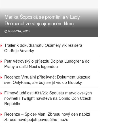
Marika Šoposká se proměnila v Lady
Dermacol ve stejnojmenném filmu
6 SRPNA, 2026
Trailer k dokudramatu Osamělý vlk režiséra
Ondřeje Veverky
Petr Větrovský o příjezdu Dolpha Lundgrena do
Prahy a další Noci s legendou
Recenze Virtuální přítelkyně: Dokument ukazuje
svět OnlyFans, ale bojí se jít víc do hloubky
Filmové události #31/26: Spoustu marvelovských
novinek i Twilight návštěva na Comic-Con Czech
Republic
Recenze – Spider-Man: Zbrusu nový den nabízí
zbrusu nové pojetí pavoučího muže