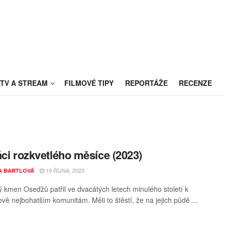
TV A STREAM
FILMOVÉ TIPY
REPORTÁŽE
RECENZE
áci rozkvetlého měsíce (2023)
19 ŘÍJNA, 2023
A BARTLOVÁ
ý kmen Osedžů patřil ve dvacátých letech minulého století k
ově nejbohatším komunitám. Měli to štěstí, že na jejich půdě ...