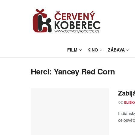
FILM
KINO
ZÁBAVA
Herci:
Yancey Red Corn
Zabij
OD
ELIŠK
Indiánsk
celosvět