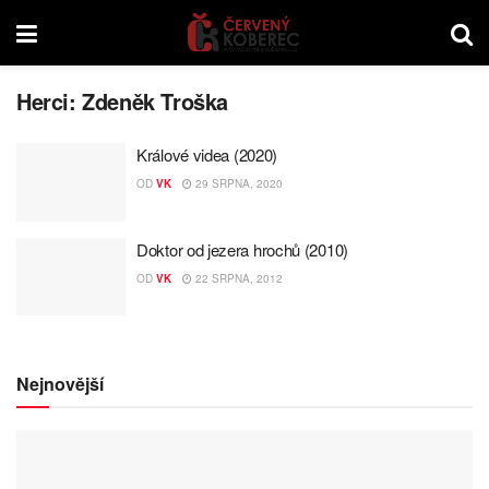
Herci:
Zdeněk Troška
Králové videa (2020)
OD
VK
29 SRPNA, 2020
Doktor od jezera hrochů (2010)
OD
VK
22 SRPNA, 2012
Nejnovější