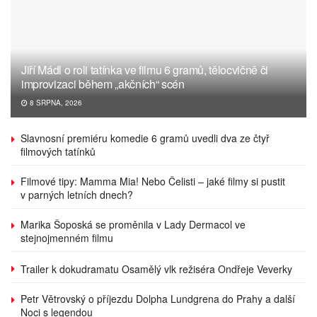
Jiří Mádl o roli tatínka ve filmu 6 gramů, tělocvičně či
improvizaci během „akčních“ scén
8 SRPNA, 2026
Slavnosní premiéru komedie 6 gramů uvedli dva ze čtyř
filmových tatínků
Filmové tipy: Mamma Mia! Nebo Čelisti – jaké filmy si pustit
v parných letních dnech?
Marika Šoposká se proměnila v Lady Dermacol ve
stejnojmenném filmu
Trailer k dokudramatu Osamělý vlk režiséra Ondřeje Veverky
Petr Větrovský o příjezdu Dolpha Lundgrena do Prahy a další
Noci s legendou