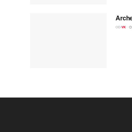
Arche
OD
VK