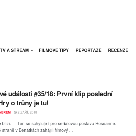
TV A STREAM
FILMOVÉ TIPY
REPORTÁŽE
RECENZE
vé události #35/18: První klip poslední
Hry o trůny je tu!
2 ZÁŘÍ, 2018
VEREM
 blíží. Ten se schyluje i pro seriálovou postavu Roseanne.
straně v Benátkách zahájili filmový ...