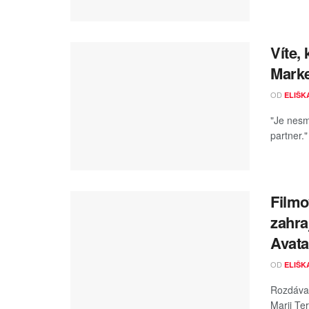
Víte,
Mark
OD
ELIŠK
"Je nesm
partner.
Filmo
zahra
Avata
OD
ELIŠK
Rozdával
Marii Ter