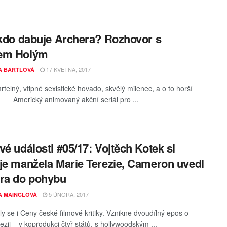
 kdo dabuje Archera? Rozhovor s
em Holým
17 KVĚTNA, 2017
A BARTLOVÁ
rtelný, vtipné sexistické hovado, skvělý milenec, a o to horší
" Americký animovaný akční seriál pro ...
vé události #05/17: Vojtěch Kotek si
je manžela Marie Terezie, Cameron uvedl
ra do pohybu
5 ÚNORA, 2017
A MAINCLOVÁ
y se i Ceny české filmové kritiky. Vznikne dvoudílný epos o
ezii – v koprodukci čtyř států, s hollywoodským ...