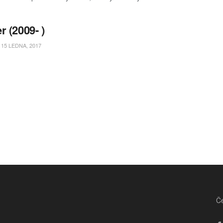
r (2009- )
15 LEDNA, 2017
Če