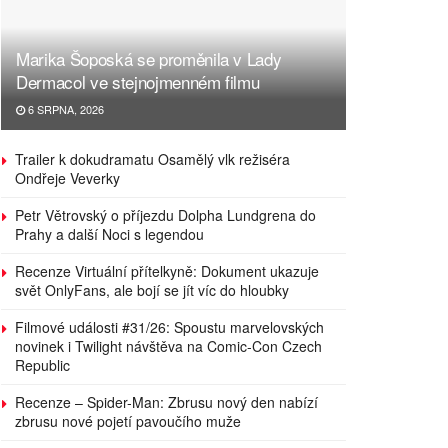
Marika Šoposká se proměnila v Lady
Dermacol ve stejnojmenném filmu
6 SRPNA, 2026
Trailer k dokudramatu Osamělý vlk režiséra
Ondřeje Veverky
Petr Větrovský o příjezdu Dolpha Lundgrena do
Prahy a další Noci s legendou
Recenze Virtuální přítelkyně: Dokument ukazuje
svět OnlyFans, ale bojí se jít víc do hloubky
Filmové události #31/26: Spoustu marvelovských
novinek i Twilight návštěva na Comic-Con Czech
Republic
Recenze – Spider-Man: Zbrusu nový den nabízí
zbrusu nové pojetí pavoučího muže