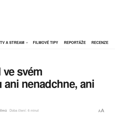
TV A STREAM
FILMOVÉ TIPY
REPORTÁŽE
RECENZE
l ve svém
 ani nenadchne, ani
ilmů
Doba čtení: 6 minut
A
A