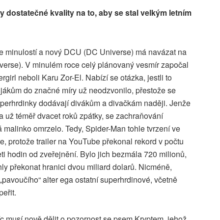
dostatečné kvality na to, aby se stal velkým letním
 minulostí a nový DCU (DC Universe) má navázat na
erse). V minulém roce celý plánovaný vesmír započal
irl neboli Karu Zor-El. Nabízí se otázka, jestli to
jákům do značné míry už neodzvonilo, přestože se
superhrdinky dodávají divákům a divačkám naději. Jenže
na už téměř dvacet roků zpátky, se zachraňování
malinko omrzelo. Tedy, Spider-Man tohle tvrzení ve
 protože trailer na YouTube překonal rekord v počtu
ti hodin od zveřejnění. Bylo jich bezmála 720 milionů,
ly překonat hranici dvou miliard dolarů. Nicméně,
„pavoučího“ alter ega ostatní superhrdinové, včetně
eřit.
c musí nově dělit o pozornost se psem Kryptem, jehož