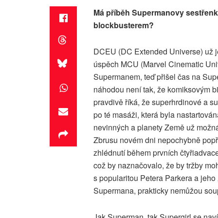
Má příběh Supermanovy sestřenky 
blockbusterem?
DCEU (DC Extended Universe) už je
úspěch MCU (Marvel Cinematic Univ
Supermanem, teď přišel čas na Superg
náhodou není tak, že komiksovým bi
pravdivě říká, že superhrdinové a 
po té masáži, která byla nastartová
nevinných a planety Země už možná 
Zbrusu novém dni nepochybně popře,
zhlédnutí během prvních čtyřiadvace
což by naznačovalo, že by tržby moh
s popularitou Petera Parkera a jeho 
Supermana, prakticky nemůžou soup
Jak Superman, tak Supergirl se naví