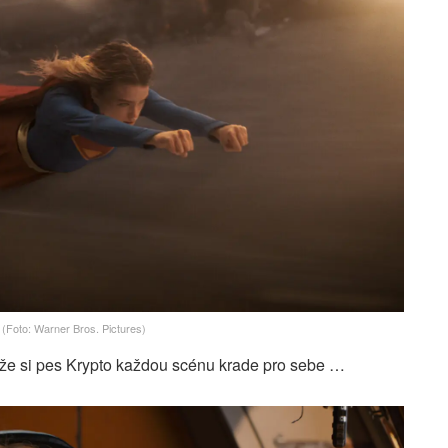
(Foto: Warner Bros. Pictures)
, že si pes Krypto každou scénu krade pro sebe …