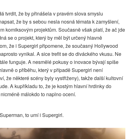
dá tvrdit, že by přinášela v pravém slova smyslu
napsat, že by s sebou nesla nosná témata k zamyšlení,
erým komiksovým projektům. Současně však platí, že ač jde
edná se o projekt, který by měl být určený hlavně
om, že i Supergirl připomene, že současný Hollywood
naprosto vynikal. A sice trefit se do diváckého vkusu. Ne
stále funguje. A nesmělé pokusy o inovace bývají spíše
hlavně o příběhu, který v případě Supergirl není
í, že některé scény byly vystřiženy), takže další kultovní
ude. A kupříkladu to, že je kostým hlavní hrdinky do
, nicméně málokdo to naplno ocení.
Superman, to umí i Supergirl.