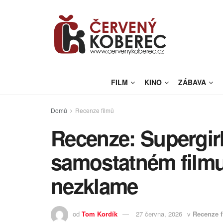
FILM
KINO
ZÁBAVA
Domů
Recenze filmů
Recenze: Supergir
samostatném filmu
nezklame
od
Tom Kordík
27 června, 2026
v
Recenze f