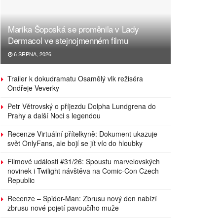
Marika Šoposká se proměnila v Lady
Dermacol ve stejnojmenném filmu
6 SRPNA, 2026
Trailer k dokudramatu Osamělý vlk režiséra
Ondřeje Veverky
Petr Větrovský o příjezdu Dolpha Lundgrena do
Prahy a další Noci s legendou
Recenze Virtuální přítelkyně: Dokument ukazuje
svět OnlyFans, ale bojí se jít víc do hloubky
Filmové události #31/26: Spoustu marvelovských
novinek i Twilight návštěva na Comic-Con Czech
Republic
Recenze – Spider-Man: Zbrusu nový den nabízí
zbrusu nové pojetí pavoučího muže