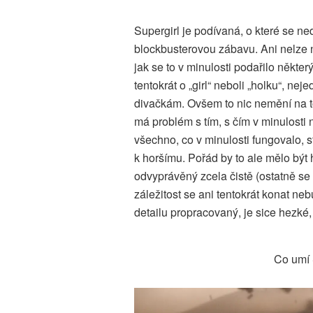
Supergirl je podívaná, o které se ne
blockbusterovou zábavu. Ani nelze 
jak se to v minulosti podařilo někt
tentokrát o „girl“ neboli „holku“, nej
divačkám. Ovšem to nic nemění na t
má problém s tím, s čím v minulosti 
všechno, co v minulosti fungovalo, 
k horšímu. Pořád by to ale mělo být 
odvyprávěný zcela čistě (ostatně se v
záležitost se ani tentokrát konat neb
detailu propracovaný, je sice hezké
Co umí 