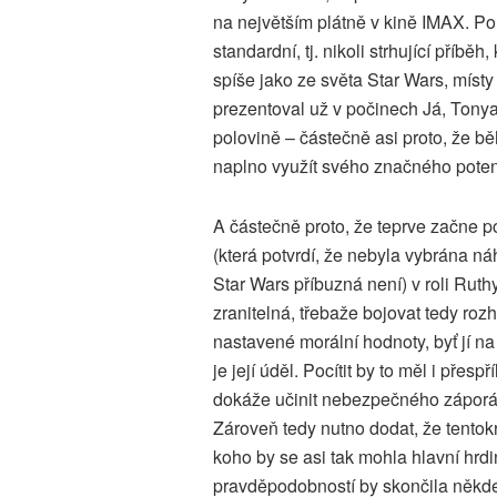
na největším plátně v kině IMAX. P
standardní, tj. nikoli strhující příb
spíše jako ze světa Star Wars, místy 
prezentoval už v počinech Já, Tonya
polovině – částečně asi proto, že běh
naplno využít svého značného poten
A částečně proto, že teprve začne 
(která potvrdí, že nebyla vybrána ná
Star Wars příbuzná není) v roli Ruth
zranitelná, třebaže bojovat tedy roz
nastavené morální hodnoty, byť jí na
je její úděl. Pocítit by to měl i př
dokáže učinit nebezpečného záporá
Zároveň tedy nutno dodat, že tentokr
koho by se asi tak mohla hlavní hrdi
pravděpodobností by skončila někde