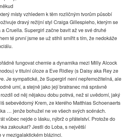
oněkud
ěh, který místy vzhledem k těm rozličným tvorům působí
oživuje dravý režijní styl Craiga Gillespieho, kterým se
 a Cruella. Supergirl začne bavit až ve své druhé
em té první jsme se už stihli smířit s tím, že nedokáže
ciálu.
pořádně fungovat chemie a dynamika mezi Milly Alcock
hodou) v titulní úloze a Eve Ridley (s Daisy aka Rey ze
ye. Je sympatické, že Supergirl není nepřemožitelná, ale
hodně umí, a stejně jako její bratranec má správně
 rozdíl od něj nějakou dobu potrvá, než si uvědomí, jaký
espříliš sebevědomý Krem, ze kterého Matthias Schoenaerts
ka … jenže bohužel ne ve všech svých scénách.
át vůbec nejde o lásku, nýbrž o přátelství. Protože do
nka zakoukat? Jestli do Loba, s největší
 v mezigalaktickém blázinci.