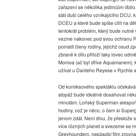
zařazení se několika jedincům líbilo
stát duší celého vznikajícího DCU,
DCEU a které bude spíše cílit na dě
tentokrát problém, který bude nutné
vezme nakonec pod svou ochranu Ru
pomstít členy rodiny, jejichž osud z
zbraně k dílu přiloží taky lovec odm
Momoa (ač byl dříve Aquamanem), kte
užíval u Danteho Reyese v Rychle a
Od komiksového spektáklu očekává
stopáž bude ideálně dosahovat ně
minutám. Loňský Superman alespoň
hodiny, což je něco, o čem si Super
jenom zdát. Není divu, že přestože
více různých planet a svezeme se m
Greyhoundem, nepůsobí film zrovna e