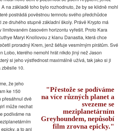
. A na základě toho bylo rozhodnuto, že by se klidně mohl
 které postrádá pověstnou temnotu svého předchůdce
ti ze druhého stupně základní školy. Právě Krypto má
 v limitovaném časovém horizontu vyřešit. Proto Kara
thye Maryi Knollovou z klanu Danastia, která chce
pečetil proradný Krem, jenž šéfuje vesmírným pirátům. Své
ěn Lobo, kterého nemohl hrát nikdo jiný než Jason
rý si jeho výstřednost maximálně užívá, tak jako si ji
 zběsile 10.
me, že jeho
Přestože se podíváme
kam ke 150
na více různých planet a
 přesáhnul dvě
svezeme se
girl může nechat
meziplanetárním
 se podíváme na
Greyhoundem, nepůsobí
eziplanetárním
film zrovna epicky.
picky, a to ani