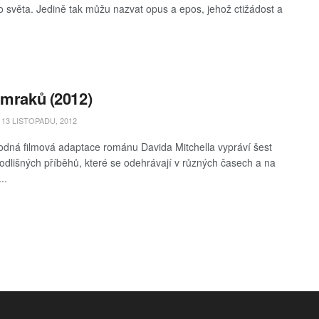
o světa. Jedině tak můžu nazvat opus a epos, jehož ctižádost a
 mraků (2012)
13 LISTOPADU, 2012
dná filmová adaptace románu Davida Mitchella vypráví šest
odlišných příběhů, které se odehrávají v různých časech a na
..