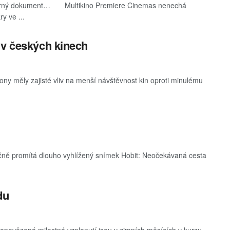
rný dokument… Multikino Premiere Cinemas nenechá
y ve ...
 v českých kinech
ny měly zajisté vliv na menší návštěvnost kin oproti minulému
ečně promítá dlouho vyhlížený snímek Hobit: Neočekávaná cesta
du