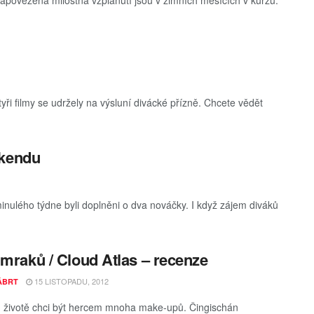
zapovězená milostná vzplanutí jsou v zimních měsících v kurzu.
tyři filmy se udržely na výsluní divácké přízně. Chcete vědět
íkendu
z minulého týdne byli doplněni o dva nováčky. I když zájem diváků
 mraků / Cloud Atlas – recenze
15 LISTOPADU, 2012
KÁBRT
m životě chci být hercem mnoha make-upů. Čingischán