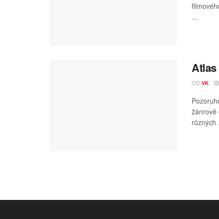
filmovéh
...
Atlas
OD
VK
Pozoruho
žánrově 
různých .