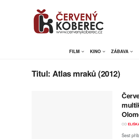
FILM
KINO
ZÁBAVA
Titul:
Atlas mraků (2012)
Červ
multi
Olomo
OD
ELIŠK
Šest pří