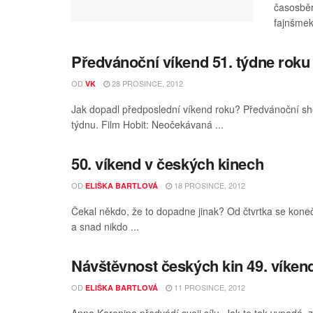
časosbě
fajnšmekr
Předvánoční víkend 51. týdne roku
OD
28 PROSINCE, 2012
VK
Jak dopadl předposlední víkend roku? Předvánoční sho
týdnu. Film Hobit: Neočekávaná ...
50. víkend v českých kinech
OD
18 PROSINCE, 2012
ELIŠKA BARTLOVÁ
Čekal někdo, že to dopadne jinak? Od čtvrtka se kon
a snad nikdo ...
Návštěvnost českých kin 49. víken
OD
11 PROSINCE, 2012
ELIŠKA BARTLOVÁ