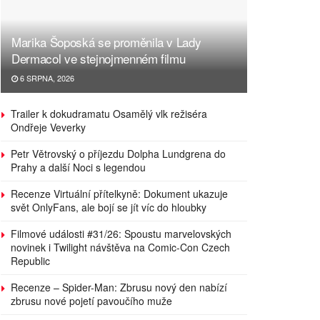
Marika Šoposká se proměnila v Lady
Dermacol ve stejnojmenném filmu
6 SRPNA, 2026
Trailer k dokudramatu Osamělý vlk režiséra
Ondřeje Veverky
Petr Větrovský o příjezdu Dolpha Lundgrena do
Prahy a další Noci s legendou
Recenze Virtuální přítelkyně: Dokument ukazuje
svět OnlyFans, ale bojí se jít víc do hloubky
Filmové události #31/26: Spoustu marvelovských
novinek i Twilight návštěva na Comic-Con Czech
Republic
Recenze – Spider-Man: Zbrusu nový den nabízí
zbrusu nové pojetí pavoučího muže