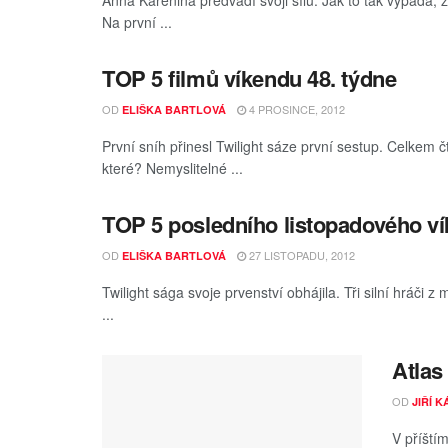
Anna Karenina předvádí svoji sílu. Jak to tak vypadá, 
Na první ...
TOP 5 filmů víkendu 48. týdne
OD
4 PROSINCE, 2012
ELIŠKA BARTLOVÁ
První sníh přinesl Twilight sáze první sestup. Celkem č
které? Nemyslitelné ...
TOP 5 posledního listopadového v
OD
27 LISTOPADU, 2012
ELIŠKA BARTLOVÁ
Twilight sága svoje prvenství obhájila. Tři silní hráči 
...
Atlas
OD
JIŘÍ 
V příští