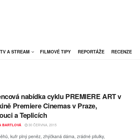
TV A STREAM
FILMOVÉ TIPY
REPORTÁŽE
RECENZE
encová nabídka cyklu PREMIERE ART v
kině Premiere Cinemas v Praze,
uci a Teplicích
30 ČERVNA, 2015
A BARTLOVÁ
běhů, kufr plný peněz, zhýčkaná dáma, zrádné pilulky,