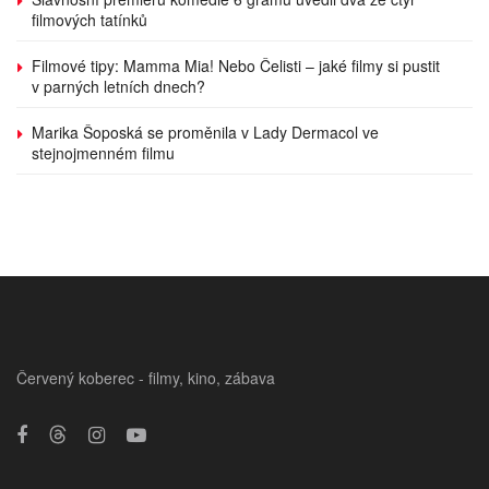
filmových tatínků
Filmové tipy: Mamma Mia! Nebo Čelisti – jaké filmy si pustit
v parných letních dnech?
Marika Šoposká se proměnila v Lady Dermacol ve
stejnojmenném filmu
Červený koberec - filmy, kino, zábava