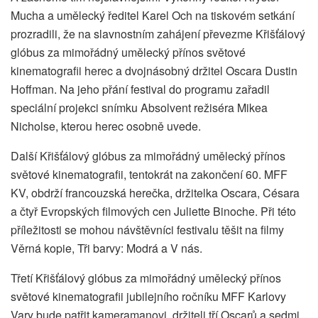
Mucha a umělecký ředitel Karel Och na tiskovém setkání
prozradili, že na slavnostním zahájení převezme Křišťálový
glóbus za mimořádný umělecký přínos světové
kinematografii herec a dvojnásobný držitel Oscara Dustin
Hoffman. Na jeho přání festival do programu zařadil
speciální projekci snímku Absolvent režiséra Mikea
Nicholse, kterou herec osobně uvede.
Další Křišťálový glóbus za mimořádný umělecký přínos
světové kinematografii, tentokrát na zakončení 60. MFF
KV, obdrží francouzská herečka, držitelka Oscara, Césara
a čtyř Evropských filmových cen Juliette Binoche. Při této
příležitosti se mohou návštěvníci festivalu těšit na filmy
Věrná kopie, Tři barvy: Modrá a V nás.
Třetí Křišťálový glóbus za mimořádný umělecký přínos
světové kinematografii jubilejního ročníku MFF Karlovy
Vary bude patřit kameramanovi, držiteli tří Oscarů a sedmi