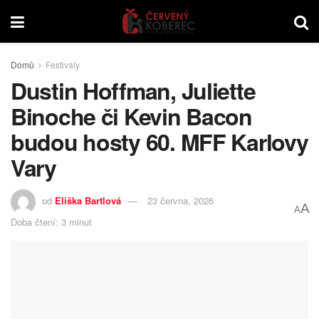
Domů
Festivaly
Dustin Hoffman, Juliette
Binoche či Kevin Bacon
budou hosty 60. MFF Karlovy
Vary
od
Eliška Bartlová
23 června, 2026
A
A
Doba čtení: 3 minut