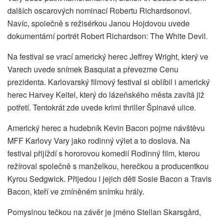
dalších oscarových nominací Robertu Richardsonovi.
Navíc, společně s režisérkou Janou Hojdovou uvede
dokumentární portrét Robert Richardson: The White Devil.
Na festival se vrací americký herec Jeffrey Wright, který ve
Varech uvede snímek Basquiat a převezme Cenu
prezidenta. Karlovarský filmový festival si oblíbil i americký
herec Harvey Keitel, který do lázeňského města zavítá již
potřetí. Tentokrát zde uvede krimi thriller Špinavé ulice.
Americký herec a hudebník Kevin Bacon pojme návštěvu
MFF Karlovy Vary jako rodinný výlet a to doslova. Na
festival přijíždí s hororovou komedií Rodinný film, kterou
režíroval společně s manželkou, herečkou a producentkou
Kyrou Sedgwick. Přijedou i jejich děti Sosie Bacon a Travis
Bacon, kteří ve zmíněném snímku hrály.
Pomyslnou tečkou na závěr je jméno Stellan Skarsgård,