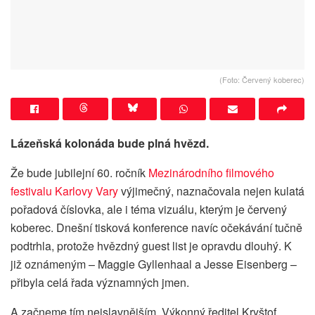
(Foto: Červený koberec)
Lázeňská kolonáda bude plná hvězd.
Že bude jubilejní 60. ročník
Mezinárodního filmového
festivalu Karlovy Vary
výjimečný, naznačovala nejen kulatá
pořadová číslovka, ale i téma vizuálu, kterým je červený
koberec. Dnešní tisková konference navíc očekávání tučně
podtrhla, protože hvězdný guest list je opravdu dlouhý. K
již oznámeným – Maggie Gyllenhaal a Jesse Eisenberg –
přibyla celá řada významných jmen.
A začneme tím nejslavnějším. Výkonný ředitel Kryštof