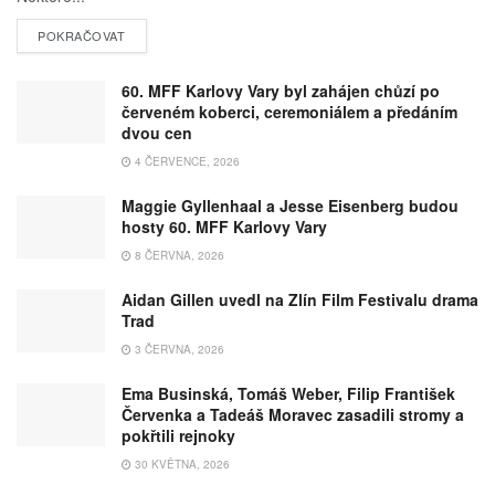
POKRAČOVAT
60. MFF Karlovy Vary byl zahájen chůzí po
červeném koberci, ceremoniálem a předáním
dvou cen
4 ČERVENCE, 2026
Maggie Gyllenhaal a Jesse Eisenberg budou
hosty 60. MFF Karlovy Vary
8 ČERVNA, 2026
Aidan Gillen uvedl na Zlín Film Festivalu drama
Trad
3 ČERVNA, 2026
Ema Businská, Tomáš Weber, Filip František
Červenka a Tadeáš Moravec zasadili stromy a
pokřtili rejnoky
30 KVĚTNA, 2026