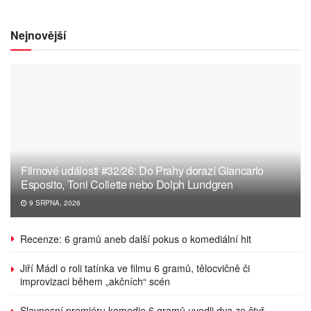
Nejnovější
Filmové události #32/26: Do Prahy dorazí Giancarlo
Esposito, Toni Collette nebo Dolph Lundgren
9 SRPNA, 2026
Recenze: 6 gramů aneb další pokus o komediální hit
Jiří Mádl o roli tatínka ve filmu 6 gramů, tělocvičně či
improvizaci během „akčních“ scén
Slavnosní premiéru komedie 6 gramů uvedli dva ze čtyř