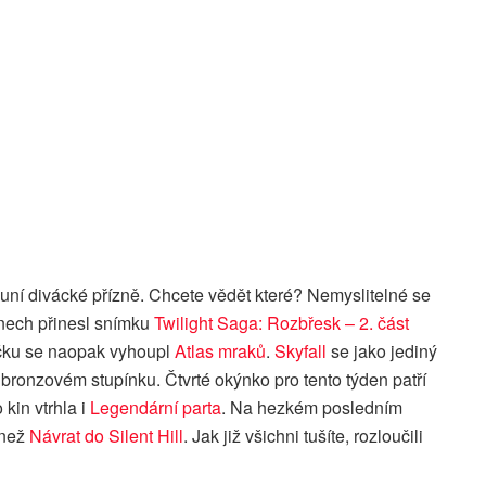
luní divácké přízně. Chcete vědět které? Nemyslitelné se
 kinech přinesl snímku
Twilight Saga: Rozbřesk – 2. část
íčku se naopak vyhoupl
Atlas mraků
.
Skyfall
se jako jediný
ronzovém stupínku. Čtvrté okýnko pro tento týden patří
kin vtrhla i
Legendární parta
. Na hezkém posledním
 než
Návrat do Silent Hill
. Jak již všichni tušíte, rozloučili