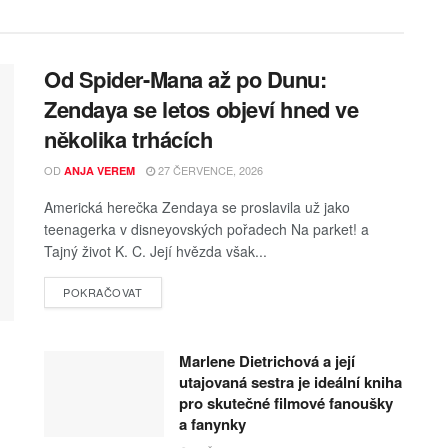
Od Spider-Mana až po Dunu:
Zendaya se letos objeví hned ve
několika trhácích
OD
27 ČERVENCE, 2026
ANJA VEREM
Americká herečka Zendaya se proslavila už jako
teenagerka v disneyovských pořadech Na parket! a
Tajný život K. C. Její hvězda však...
POKRAČOVAT
Marlene Dietrichová a její
utajovaná sestra je ideální kniha
pro skutečné filmové fanoušky
a fanynky