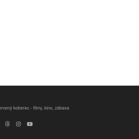
rvený koberec - filmy, kino, zábava