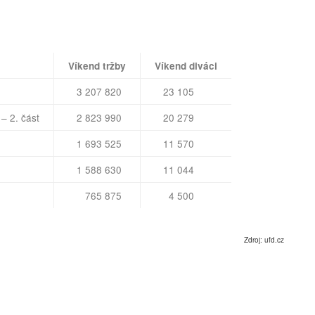
Víkend tržby
Víkend diváci
3 207 820
23 105
– 2. část
2 823 990
20 279
1 693 525
11 570
1 588 630
11 044
765 875
4 500
Zdroj: ufd.cz