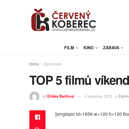
FILM
KINO
ZÁBAVA
Domů
Zajímavosti
TOP 5 filmů víkend
od
Eliška Bartlová
4 prosince, 2012
v
Zajím
[singlepic id=1656 w=120 h=120 floa