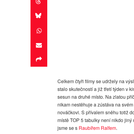
Celkem čtyři filmy se udržely na výs
stalo skutečností a již třetí týden v
sesun na druhé místo. Na zlatou př
nikam nestěhuje a zústáva na svém b
nováčkovi. S přívalem sněhu totiž do 
místě TOP 5 tabulky není nikdo jiný
jsme se s
Raubířem Ralfem
.