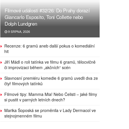
Filmové události #32/26: Do Prahy dorazí
Giancarlo Esposito, Toni Collette nebo
Dolph Lundgren
9 SRPNA, 2026
Recenze: 6 gramů aneb další pokus o komediální
hit
Jiří Mádl o roli tatínka ve filmu 6 gramů, tělocvičně
či improvizaci během „akčních“ scén
Slavnosní premiéru komedie 6 gramů uvedli dva ze
čtyř filmových tatínků
Filmové tipy: Mamma Mia! Nebo Čelisti – jaké filmy
si pustit v parných letních dnech?
Marika Šoposká se proměnila v Lady Dermacol ve
stejnojmenném filmu