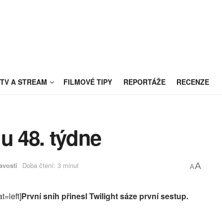
TV A STREAM
FILMOVÉ TIPY
REPORTÁŽE
RECENZE
u 48. týdne
avosti
Doba čtení: 3 minut
A
A
t=left]
První sníh přinesl Twilight sáze první sestup.