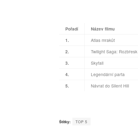
Pořadí
Název filmu
Atlas mrakůt
1.
Twilight Saga: Rozbřesk 
2.
Skyfall
3.
Legendární parta
4.
Návrat do Silent Hill
5.
Štítky:
TOP 5