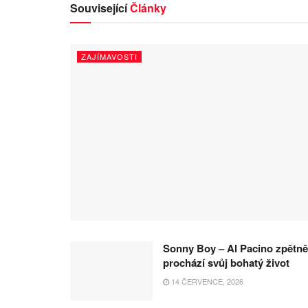
Související
Články
ZAJÍMAVOSTI
Sonny Boy – Al Pacino zpětně
prochází svůj bohatý život
14 ČERVENCE, 2026