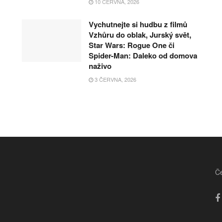
10 ČERVNA, 2026
Vychutnejte si hudbu z filmů
Vzhůru do oblak, Jurský svět,
Star Wars: Rogue One či
Spider-Man: Daleko od domova
naživo
3 ČERVNA, 2026
Če