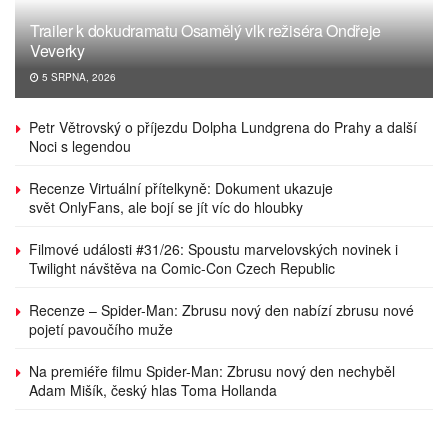
Trailer k dokudramatu Osamělý vlk režiséra Ondřeje
Veverky
5 SRPNA, 2026
Petr Větrovský o příjezdu Dolpha Lundgrena do Prahy a další
Noci s legendou
Recenze Virtuální přítelkyně: Dokument ukazuje
svět OnlyFans, ale bojí se jít víc do hloubky
Filmové události #31/26: Spoustu marvelovských novinek i
Twilight návštěva na Comic-Con Czech Republic
Recenze – Spider-Man: Zbrusu nový den nabízí zbrusu nové
pojetí pavoučího muže
Na premiéře filmu Spider-Man: Zbrusu nový den nechyběl
Adam Mišík, český hlas Toma Hollanda