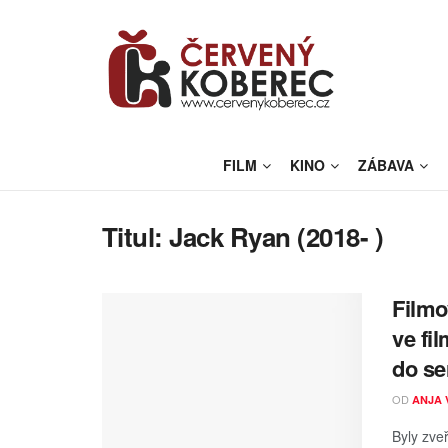
FILM
KINO
ZÁBAVA
Titul:
Jack Ryan (2018- )
Filmo
ve fi
do se
OD
ANJA 
Byly zve