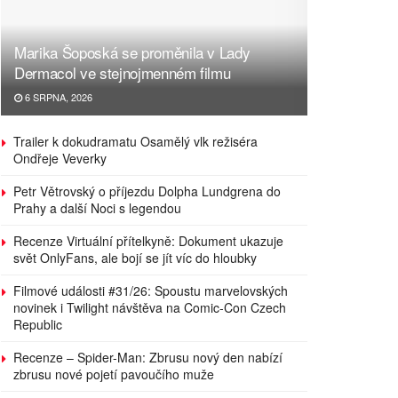
Marika Šoposká se proměnila v Lady
Dermacol ve stejnojmenném filmu
6 SRPNA, 2026
Trailer k dokudramatu Osamělý vlk režiséra
Ondřeje Veverky
Petr Větrovský o příjezdu Dolpha Lundgrena do
Prahy a další Noci s legendou
Recenze Virtuální přítelkyně: Dokument ukazuje
svět OnlyFans, ale bojí se jít víc do hloubky
Filmové události #31/26: Spoustu marvelovských
novinek i Twilight návštěva na Comic-Con Czech
Republic
Recenze – Spider-Man: Zbrusu nový den nabízí
zbrusu nové pojetí pavoučího muže