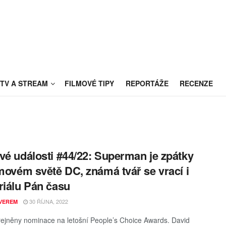
TV A STREAM
FILMOVÉ TIPY
REPORTÁŽE
RECENZE
vé události #44/22: Superman je zpátky
lmovém světě DC, známá tvář se vrací i
riálu Pán času
30 ŘÍJNA, 2022
VEREM
řejněny nominace na letošní People’s Choice Awards. David