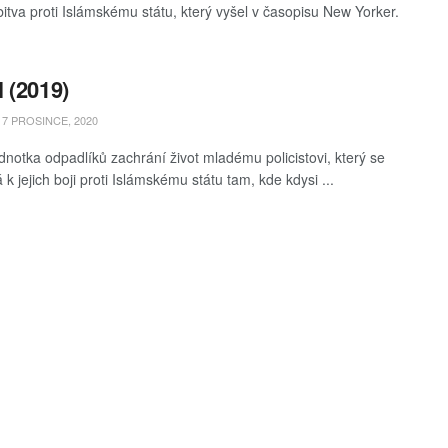
bitva proti Islámskému státu, který vyšel v časopisu New Yorker.
 (2019)
7 PROSINCE, 2020
ednotka odpadlíků zachrání život mladému policistovi, který se
 k jejich boji proti Islámskému státu tam, kde kdysi ...