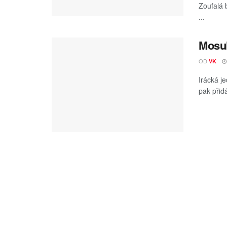
Zoufalá 
...
Mosul
OD
VK
Irácká j
pak přidá