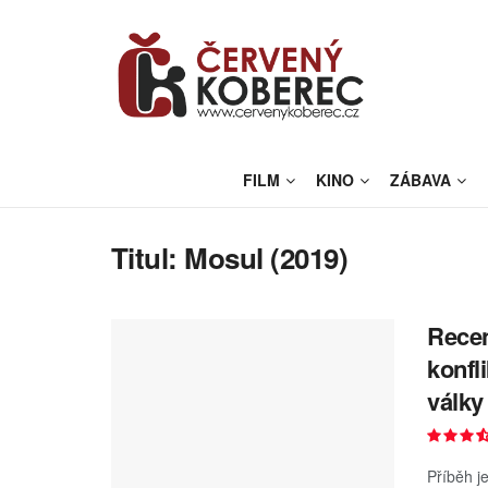
FILM
KINO
ZÁBAVA
Titul:
Mosul (2019)
Recen
konfl
války
Příběh j