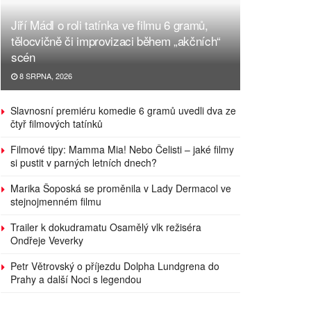
Jiří Mádl o roli tatínka ve filmu 6 gramů,
tělocvičně či improvizaci během „akčních“
scén
8 SRPNA, 2026
Slavnosní premiéru komedie 6 gramů uvedli dva ze
čtyř filmových tatínků
Filmové tipy: Mamma Mia! Nebo Čelisti – jaké filmy
si pustit v parných letních dnech?
Marika Šoposká se proměnila v Lady Dermacol ve
stejnojmenném filmu
Trailer k dokudramatu Osamělý vlk režiséra
Ondřeje Veverky
Petr Větrovský o příjezdu Dolpha Lundgrena do
Prahy a další Noci s legendou