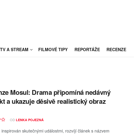
TV A STREAM
FILMOVÉ TIPY
REPORTÁŽE
RECENZE
ze Mosul: Drama připomíná nedávný
ikt a ukazuje děsivě realistický obraz
OD
LENKA POJEZNÁ
e inspirován skutečnými událostmi, rozvíjí článek s názvem