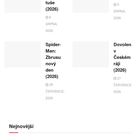
tuše
5
(2026)
SRPNA,
6
2026
SRPNA,
2026
Spider-
Dovolená
Man:
v
Zbrusu
Českém
nový
ráji
den
(2026)
(2026)
27
29
ČERVENCE,
ČERVENCE,
2026
2026
Nejnovější