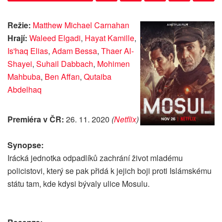
Režie:
Matthew Michael Carnahan
Hrají:
Waleed Elgadi
,
Hayat Kamille
,
Is'haq Elias
,
Adam Bessa
,
Thaer Al-
Shayei
,
Suhail Dabbach
,
Mohimen
Mahbuba
,
Ben Affan
,
Qutaiba
Abdelhaq
Premiéra v ČR:
26. 11. 2020
(
Netflix
)
Synopse:
Irácká jednotka odpadlíků zachrání život mladému
policistovi, který se pak přidá k jejich boji proti Islámskému
státu tam, kde kdysi bývaly ulice Mosulu.