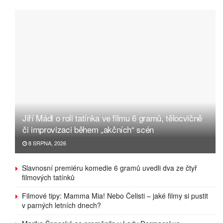
Jiří Mádl o roli tatínka ve filmu 6 gramů, tělocvičně
či improvizaci během „akčních“ scén
8 SRPNA, 2026
Slavnosní premiéru komedie 6 gramů uvedli dva ze čtyř
filmových tatínků
Filmové tipy: Mamma Mia! Nebo Čelisti – jaké filmy si pustit
v parných letních dnech?