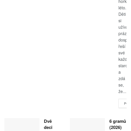
horké
léto.
Děti
si
užívají
prázdn
dospěl
řeší
své
každo
starost
a
zdá
se,
že...
POK
Dvě
6 gramů
deci
(2026)