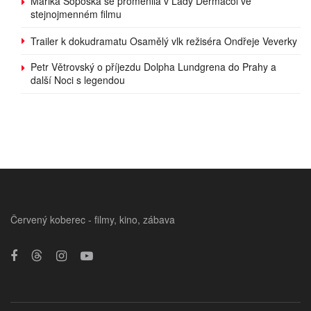
Marika Šoposká se proměnila v Lady Dermacol ve
stejnojmenném filmu
Trailer k dokudramatu Osamělý vlk režiséra Ondřeje Veverky
Petr Větrovský o příjezdu Dolpha Lundgrena do Prahy a
další Noci s legendou
Červený koberec - filmy, kino, zábava