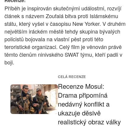
Recenze:
Příběh je inspirován skutečnými událostmi, rozvíjí
článek s názvem Zoufalá bitva proti Islámskému
státu, který vyšel v časopisu New Yorker. V druhém
největším iráckém městě tehdy skupina bývalých
policistů bojovala na vlastní pěst proti této
teroristické organizaci. Celý film je věnován právě
těmto členům ninivského SWAT týmu, kteří padli v
boji.
CELÁ RECENZE
Recenze Mosul:
Drama připomíná
nedávný konflikt a
ukazuje děsivě
realistický obraz války