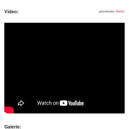
Video:
(photo&video:
Netflix
)
Galerie: