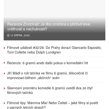
Recenze Zmrzlinář: Je libo zmrzlina s příchutí krve,
vnitřností a nechutností?
10 SRPNA, 2026
Filmové události #32/26: Do Prahy dorazí Giancarlo Esposito,
Toni Collette nebo Dolph Lundgren
Recenze: 6 gramů aneb další pokus o komediální hit
Jiří Mádl o roli tatínka ve filmu 6 gramů, tělocvičně či
improvizaci během „akčních“ scén
Slavnosní premiéru komedie 6 gramů uvedli dva ze čtyř
filmových tatínků
Filmové tipy: Mamma Mia! Nebo Čelisti – jaké filmy si pustit
v parných letních dnech?