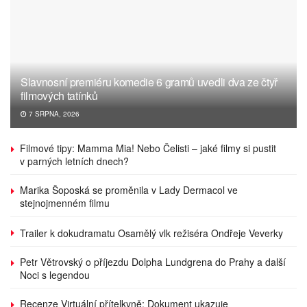
Slavnosní premiéru komedie 6 gramů uvedli dva ze čtyř
filmových tatínků
7 SRPNA, 2026
Filmové tipy: Mamma Mia! Nebo Čelisti – jaké filmy si pustit
v parných letních dnech?
Marika Šoposká se proměnila v Lady Dermacol ve
stejnojmenném filmu
Trailer k dokudramatu Osamělý vlk režiséra Ondřeje Veverky
Petr Větrovský o příjezdu Dolpha Lundgrena do Prahy a další
Noci s legendou
Recenze Virtuální přítelkyně: Dokument ukazuje