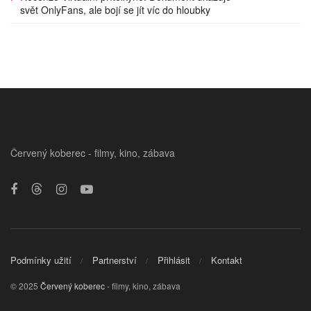
svět OnlyFans, ale bojí se jít víc do hloubky
Červený koberec - filmy, kino, zábava
Podmínky užití
Partnerství
Přihlásit
Kontakt
© 2025
Červený koberec
- filmy, kino, zábava