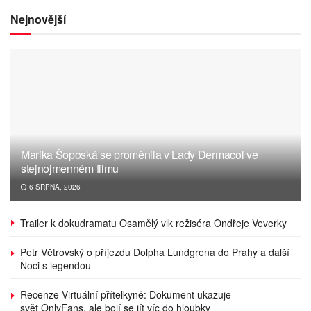
Nejnovější
Marika Šoposká se proměnila v Lady Dermacol ve
stejnojmenném filmu
6 SRPNA, 2026
Trailer k dokudramatu Osamělý vlk režiséra Ondřeje Veverky
Petr Větrovský o příjezdu Dolpha Lundgrena do Prahy a další
Noci s legendou
Recenze Virtuální přítelkyně: Dokument ukazuje
svět OnlyFans, ale bojí se jít víc do hloubky