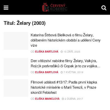
Titul:
Želary (2003)
Katarína Štrbová Bieliková o filmu Želary,
oblíbeném historickém období a udělení Ceny
vize
OD
ELIŠKA BARTLOVÁ
15 ZÁŘÍ, 2025
Den vítězství nabídne filmy Želary, Valkýra,
Ro(c)k podvraťáků či Copak je to za vojáka…
OD
ELIŠKA BARTLOVÁ
7 KVĚTNA, 2019
Filmové události #13/17: Padla první klapka
historické minisérie o Marii Terezii, v Praze
skončil Febiofest
OD
ELIŠKA MAINCLOVÁ
2 DUBNA, 2017