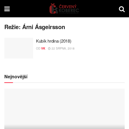
Režie:
Árni Ásgeirsson
Kubík hrdina (2018)
OD
VK
22 SRPNA, 2018
Nejnovější