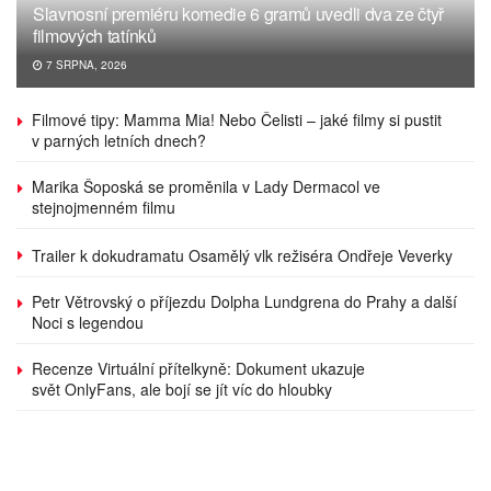
Slavnosní premiéru komedie 6 gramů uvedli dva ze čtyř
filmových tatínků
7 SRPNA, 2026
Filmové tipy: Mamma Mia! Nebo Čelisti – jaké filmy si pustit
v parných letních dnech?
Marika Šoposká se proměnila v Lady Dermacol ve
stejnojmenném filmu
Trailer k dokudramatu Osamělý vlk režiséra Ondřeje Veverky
Petr Větrovský o příjezdu Dolpha Lundgrena do Prahy a další
Noci s legendou
Recenze Virtuální přítelkyně: Dokument ukazuje
svět OnlyFans, ale bojí se jít víc do hloubky