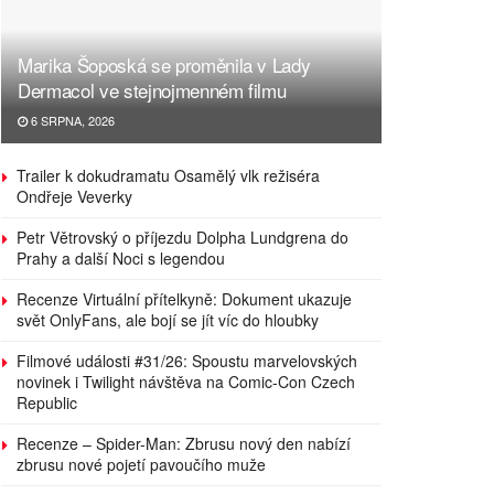
Marika Šoposká se proměnila v Lady
Dermacol ve stejnojmenném filmu
6 SRPNA, 2026
Trailer k dokudramatu Osamělý vlk režiséra
Ondřeje Veverky
Petr Větrovský o příjezdu Dolpha Lundgrena do
Prahy a další Noci s legendou
Recenze Virtuální přítelkyně: Dokument ukazuje
svět OnlyFans, ale bojí se jít víc do hloubky
Filmové události #31/26: Spoustu marvelovských
novinek i Twilight návštěva na Comic-Con Czech
Republic
Recenze – Spider-Man: Zbrusu nový den nabízí
zbrusu nové pojetí pavoučího muže